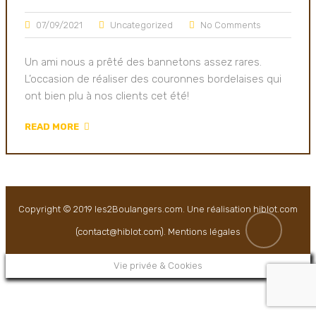
07/09/2021
Uncategorized
No Comments
Un ami nous a prêté des bannetons assez rares.
L’occasion de réaliser des couronnes bordelaises qui
ont bien plu à nos clients cet été!
READ MORE
Copyright © 2019
les2Boulangers.com
. Une réalisation
hiblot.com
(contact@hiblot.com)
.
Mentions légales
Vie privée & Cookies