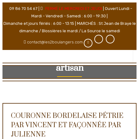
09 86 70 54 67 |
FERMÉ LE MERCREDI ET JEUDI
| Ouvert Lundi -
Mardi - Vendredi - Samedi : 6:00 - 19:30 |
Dimanche et jours fériés : 6:00 - 13:15 | MARCHÉS : St Jean de Braye le
dimanche / Blossières le mardi / La Source le samedi
contact@les2boulangers.com
artisan
All posts tagged with 'artisan'
COURONNE BORDELAISE PÉTRIE
PAR VINCENT ET FAÇONNÉE PAR
JULIENNE